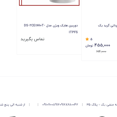
داتی گرید یک
دوربین هایک ویژن مدل DS-2CE16H0T-
ITPFS
تماس بگیرید
5
455,000
تومان
614,000
منفی یک ؛ پلاک ۳۵
|
09128680042
09107008912
|
|
از شنبه الی پنج شنبه از ساعت 9 ال