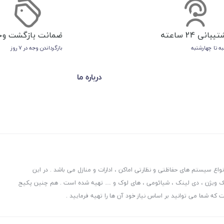
یبانی 24 ساعته
ضمانت بازگشت وج
ه تا چهارشنبه
بازگرداندن وجه در ۷ روز
درباره ما
ه دوربین ادیسون شو عرضه کننده انواع دوربین مداربسته ، دستگاه DVR ، انواع سیستم های حفاظتی و نظارتی اماکن ، ادارات و منازل می باشد . در این
ایک ویژن ، دی لینک ، شیائومی ، های لوک و … تهیه شده است . هم چنین پکیج
ه شما می توانید بر اساس نیاز خود آن ها را تهیه فرمایید .